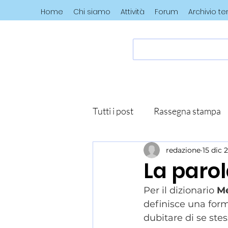
Home
Chi siamo
Attività
Forum
Archivio t
Tutti i post
Rassegna stampa
redazione
15 dic 
La parol
Per il dizionario 
Me
definisce una form
dubitare di se stes