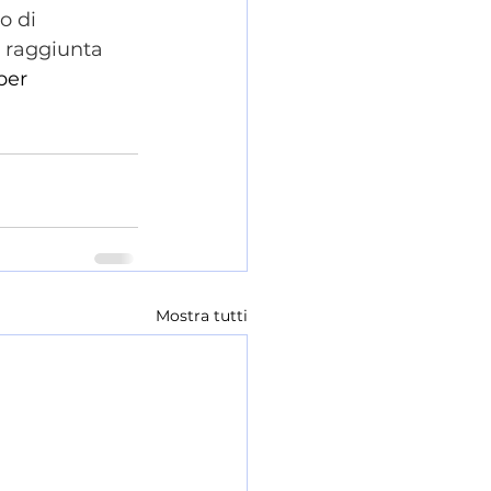
o di 
a raggiunta 
per 
Mostra tutti