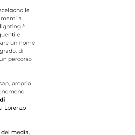
scelgono le 
amenti a 
lighting è 
quenti e 
 dare un nome 
grado, di 
 un percorso 
sap, proprio 
 fenomeno, 
di 
ti Lorenzo 
 dei media, 