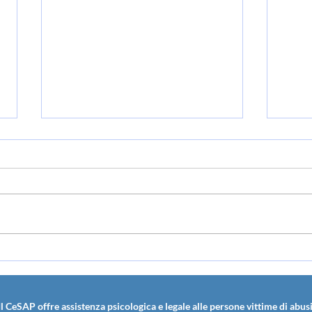
Ricerca scientifica
Camp
“Leadership nei gruppi:
aula
Analisi del profilo di un
pres
Il CeSAP offre assistenza psicologica e legale alle persone vittime di abusi