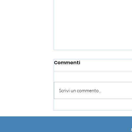
Commenti
Scrivi un commento...
Studio dell’Università di
Padova: “Tratti di
personalità e