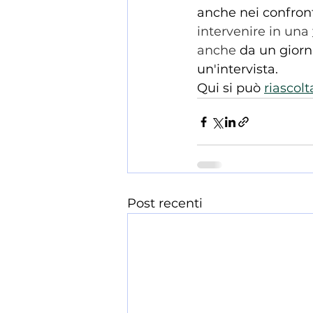
anche nei confronti
intervenire in una 
anche 
da un giorna
un'intervista. 
Qui si può 
riascolt
Post recenti