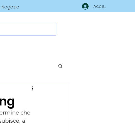
Accedi
Negozio
ing
termine che 
subisce, a 