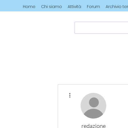
Home
Chi siamo
Attività
Forum
Archivio t
Altre azioni
redazione