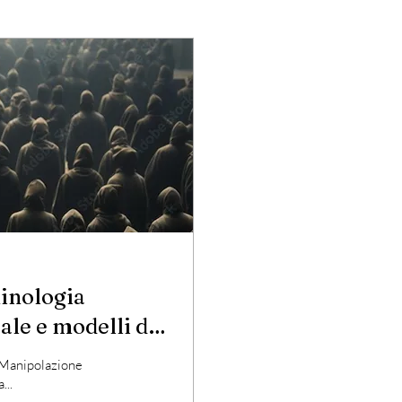
minologia
 "Manipolazione
...