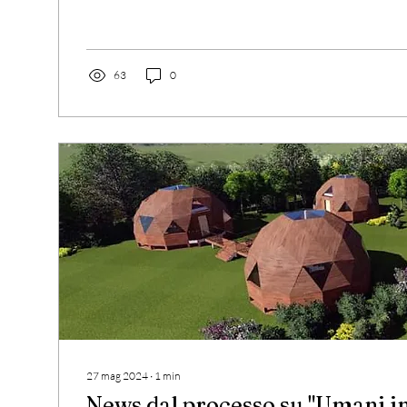
63
0
27 mag 2024
∙
1
min
News dal processo su "Umani in