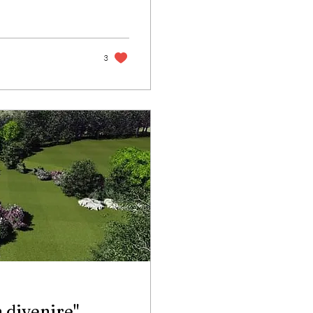
3
 divenire"