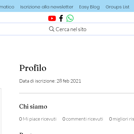
ematico
Iscrizione alla newsletter
Easy Blog
Groups List
Cerca nel sito
Profilo
Data di iscrizione: 28 feb 2021
Chi siamo
0
Mi piace ricevuti
0
commenti ricevuti
0
migliori r