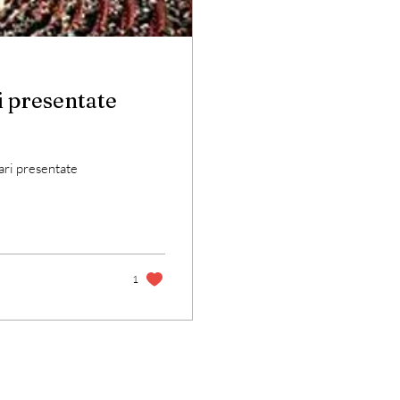
i presentate
ari presentate
1