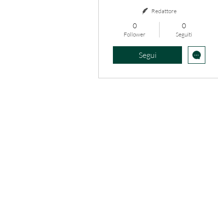
Redattore
0
0
Follower
Seguiti
Segui