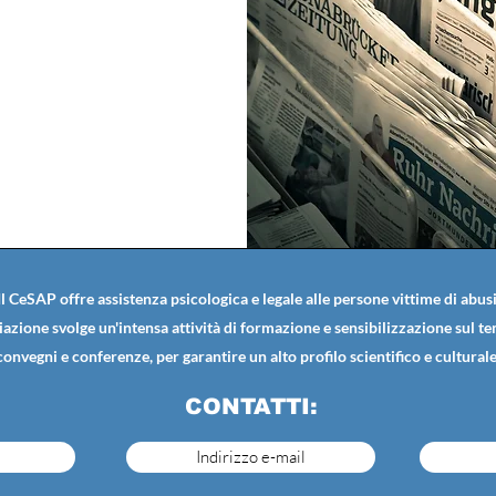
Il CeSAP offre assistenza psicologica e legale alle persone vittime di abusi
iazione svolge un'intensa attività di formazione e sensibilizzazione sul t
convegni e conferenze, per garantire un alto profilo scientifico e culturale
CONTATTI:
Indirizzo e-mail