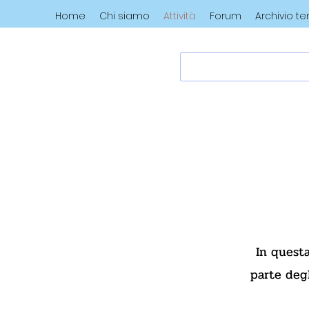
Home
Chi siamo
Attività
Forum
Archivio t
In questa
parte degl