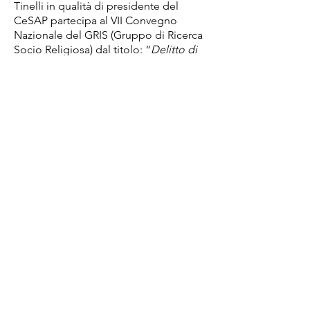
Tinelli in qualità di presidente del
CeSAP partecipa al VII Convegno
Nazionale del GRIS (Gruppo di Ricerca
Socio Religiosa) dal titolo: “
Delitto di
plagio: vuoto normativo e prospettive
di tutela
”
Nel 2021 l’associazione CeSAP ha
lanciato una rassegna online “
Oltre
l’apparenza - I venerdì del Cesap
” in
cui grazie al contributo di vari esperti
sono stati affrontati alcuni temi di
stretta attualità, relativi al benessere
psicologico, all'alienazione genitoriale,
alla tutela dei minori.
Il CeSAP ha da sempre svolto anche
opera di dialogo e di sensibilizzazione
delle Istituzioni, ricevendo
riconoscimenti e attestazioni di merito.
Di seguito alcuni esempi: