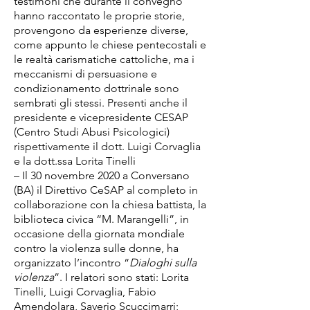
testimoni che durante il convegno
hanno raccontato le proprie storie,
provengono da esperienze diverse,
come appunto le chiese pentecostali e
le realtà carismatiche cattoliche, ma i
meccanismi di persuasione e
condizionamento dottrinale sono
sembrati gli stessi. Presenti anche il
presidente e vicepresidente CESAP
(Centro Studi Abusi Psicologici)
rispettivamente il dott. Luigi Corvaglia
e la dott.ssa Lorita Tinelli
– Il 30 novembre 2020 a Conversano
(BA) il Direttivo CeSAP al completo in
collaborazione con la chiesa battista, la
biblioteca civica “M. Marangelli”, in
occasione della giornata mondiale
contro la violenza sulle donne, ha
organizzato l’incontro “
Dialoghi sulla
violenza
”. I relatori sono stati: Lorita
Tinelli, Luigi Corvaglia, Fabio
Amendolara, Saverio Scuccimarri;