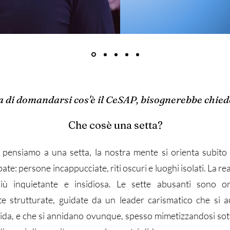
 di domandarsi cos'è il CeSAP, bisognerebbe chied
Che cosè una setta?
 pensiamo a una setta, la nostra mente si orienta subito
ate: persone incappucciate, riti oscuri e luoghi isolati. La real
iù inquietante e insidiosa. Le sette abusanti sono or
te strutturate, guidate da un leader carismatico che si 
da, e che si annidano ovunque, spesso mimetizzandosi sott