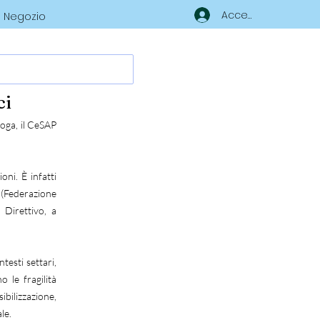
Accedi
Negozio
ci
loga, il CeSAP
oni. È infatti
 (Federazione
 Direttivo, a
ntesti settari,
 le fragilità
ibilizzazione,
le.