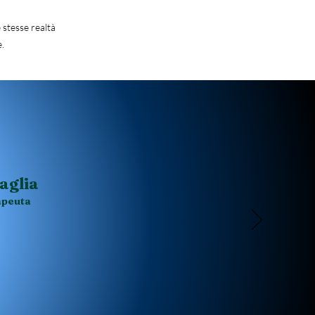
 stesse realtà
e.
aglia
apeuta