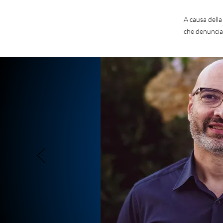
A causa della
che denuncia.