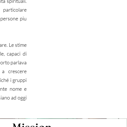
à spirituali.
 particolare
 persone piu
are. Le stime
le, capaci di
pporto parlava
a a crescere
iché i gruppi
ente nome e
 siano ad oggi