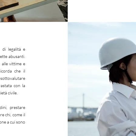
di legalità e
sette abusanti.
 alle vittime e
icorda che il
 sottovalutare
astata con la
età civile.
ini, prestare
re chi, come il
sone a cui sono