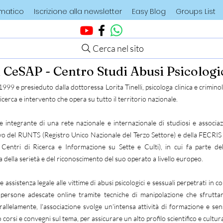
ematico
Iscrizione alla newsletter
Easy Blog
Groups List
Cerca nel sito
l CeSAP - Centro Studi Abusi Psicologi
999 e presieduto dalla dottoressa Lorita Tinelli, psicologa clinica e crimino
ricerca e intervento che opera su tutto il territorio nazionale.
e integrante di una rete nazionale e internazionale di studiosi e associazi
o del RUNTS (Registro Unico Nazionale del Terzo Settore) e della FECRIS
Centri di Ricerca e Informazione su Sette e Culti), in cui fa parte del
 della serietà e del riconoscimento del suo operato a livello europeo.
 assistenza legale alle vittime di abusi psicologici e sessuali perpetrati in co
persone adescate online tramite tecniche di manipolazione che sfruttano
rallelamente, l'associazione svolge un'intensa attività di formazione e sens
corsi e convegni sul tema, per assicurare un alto profilo scientifico e cultura