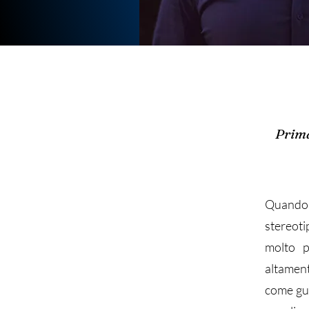
Prima
​Quando
stereotip
molto p
altamen
come gui