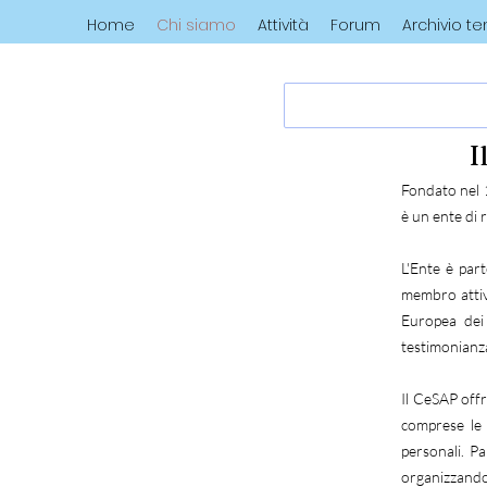
Home
Chi siamo
Attività
Forum
Archivio t
I
Fondato nel 1
è un ente di 
L'Ente è part
membro attiv
Europea dei 
testimonianza
Il CeSAP offre
comprese le 
personali. Pa
organizzando 