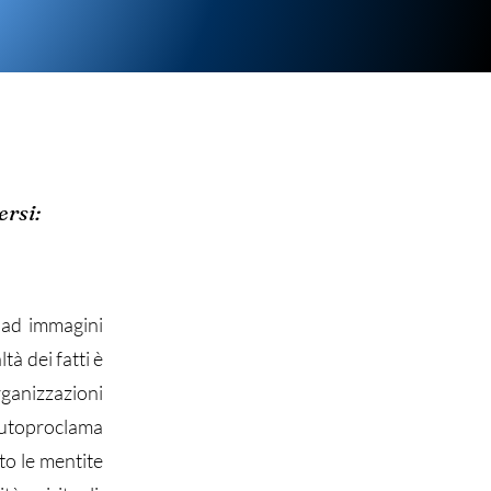
ersi:
 ad immagini
tà dei fatti è
ganizzazioni
autoproclama
o le mentite