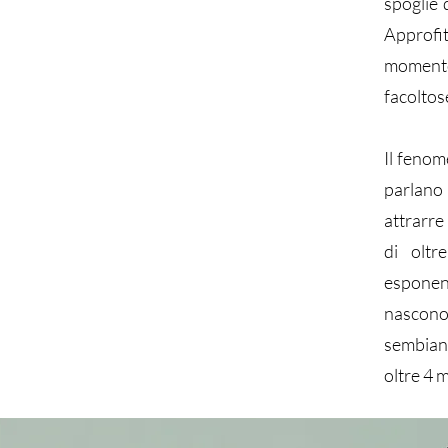
spoglie 
Approfi
momento 
facoltos
Il fenom
parlano 
attrarre
di oltr
esponenz
nascono
sembianze
oltre 4 mi