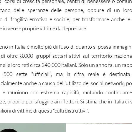
di corsi di crescita personale, centri di benessere o comunit
ttano delle speranze delle persone, oppure di un loro
di fragilità emotiva e sociale, per trasformare anche le
e in vere e proprie vittime da depredare.
eno in Italia è molto più diffuso di quanto si possa immagin
di oltre 8.000 gruppi settari attivi sul territorio naziona
 nelle loro reti circa 240.000 italiani. Solo un anno fa, un ra
e 500 sette "ufficiali", ma la cifra reale è destinat
ialmente anche a causa dell'utilizzo dei social network, po
 e muoiono con estrema rapidità, mutando continuam
, proprio per sfuggire ai riflettori. Si stima che in Italia ci
lioni di vittime di questi “culti distruttivi”.​​