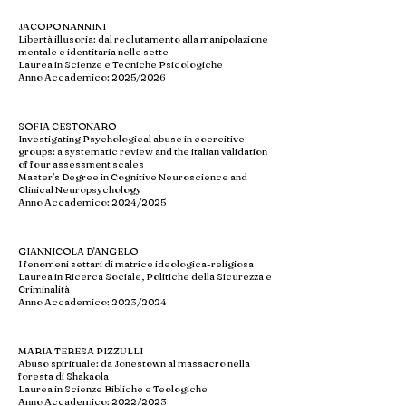
JACOPO NANNINI
Libertà illusoria: dal reclutamento alla manipolazione
mentale e identitaria nelle sette
Laurea in Scienze e Tecniche Psicologiche
Anno Accademico: 2025/2026
SOFIA CESTONARO
Investigating Psychological abuse in coercitive
groups: a systematic review and the italian validation
of four assessment scales
Master’s Degree in Cognitive Neuroscience and
Clinical Neuropsychology
Anno Accademico: 2024/2025
GIANNICOLA D'ANGELO
I fenomeni settari di matrice ideologica-religiosa
Laurea in Ricerca Sociale, Politiche della Sicurezza e
Criminalità
Anno Accademico: 2023/2024
MARIA TERESA PIZZULLI
Abuso spirituale: da Jonestown al massacro nella
foresta di Shakaola
Laurea in Scienze Bibliche e Teologiche
Anno Accademico: 2022/2023