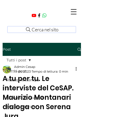
Cerca nel sito
Post
Tutti i post
Admin Cesap
Tutti i post
19 dic 2023
Tempo di lettura: 0 min
A tu per tu. Le
Rassegna stampa
interviste del CeSAP.
Libri
Maurizio Montanari
Comunicati Stampa
dialoga con Serena
Studi e Ricerche
Jura