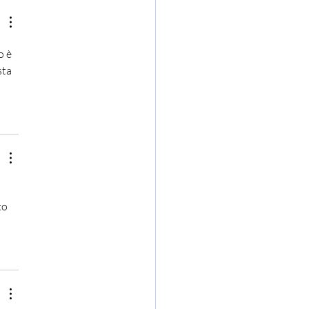
o è 
ta 
to 