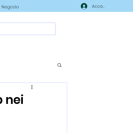
Accedi
Negozio
p nei