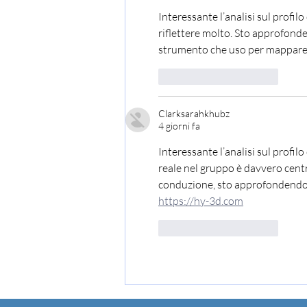
Interessante l’analisi sul profilo 
riflettere molto. Sto approfond
strumento che uso per mappare l
Mi piace
Rispondi
Clarksarahkhubz
4 giorni fa
Interessante l’analisi sul profilo
reale nel gruppo è davvero centr
conduzione, sto approfondendo 
https://hy-3d.com
Mi piace
Rispondi