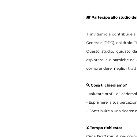
🎓 Partecipa allo studio de
Ti invitiamo a contribuire a
Generale (DPG), dal titolo: “
Questo studio, guidato dall
esplorare le dinamiche della
comprendere meglio i tratti 
🔍 Cosa ti chiediamo?
- Valutare profili di leaders
- Esprimere la tua percezion
- Contribuire a una ricerca 
⏳ Tempo richiesto:
Circa 15-20 minuti per compl