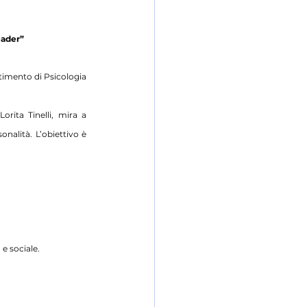
eader”
timento di Psicologia 
rita Tinelli, mira a 
nalità. L’obiettivo è 
e sociale.