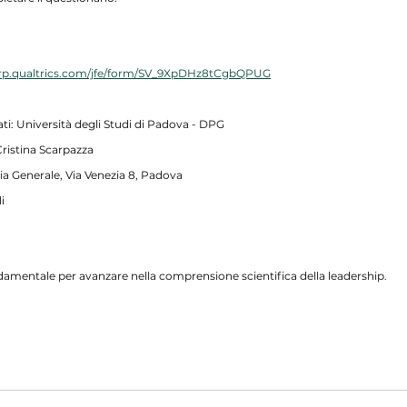
vrp.qualtrics.com/jfe/form/SV_9XpDHz8tCgbQPUG
ati: Università degli Studi di Padova - DPG
Cristina Scarpazza
ia Generale, Via Venezia 8, Padova
i
damentale per avanzare nella comprensione scientifica della leadership. 