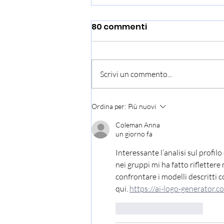
80 commenti
Scrivi un commento...
Studio dell’Università di
Ordina per:
Più nuovi
Padova: “Tratti di
Coleman Anna
personalità e
un giorno fa
vulnerabilità psicologica
Interessante l’analisi sul profilo
associati all’ingresso in
nei gruppi mi ha fatto rifletter
gruppi settari”
confrontare i modelli descritti c
qui. 
https://ai-logo-generator.c
Mi piace
Rispondi