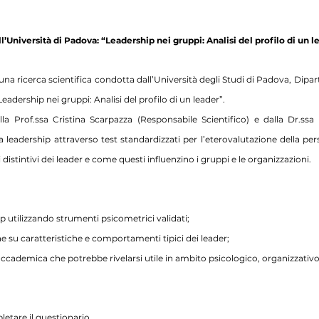
ll’Università di Padova: “Leadership nei gruppi: Analisi del profilo di un l
 una ricerca scientifica condotta dall’Università degli Studi di Padova, Dipar
Leadership nei gruppi: Analisi del profilo di un leader”.
a Prof.ssa Cristina Scarpazza (Responsabile Scientifico) e dalla Dr.ssa Lo
 leadership attraverso test standardizzati per l’eterovalutazione della perso
distintivi dei leader e come questi influenzino i gruppi e le organizzazioni.
hip utilizzando strumenti psicometrici validati;
e su caratteristiche e comportamenti tipici dei leader;
accademica che potrebbe rivelarsi utile in ambito psicologico, organizzativo 
etare il questionario.