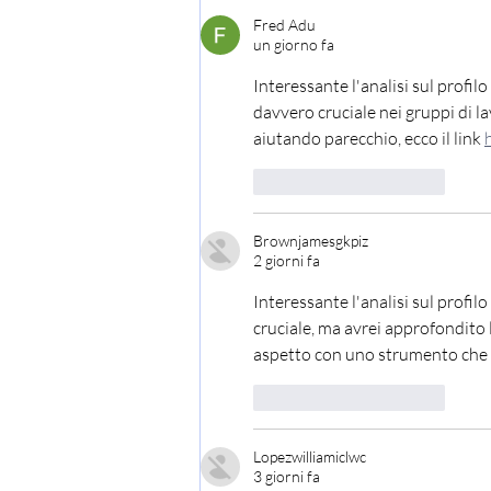
Fred Adu
un giorno fa
Interessante l'analisi sul profilo
davvero cruciale nei gruppi di 
aiutando parecchio, ecco il link 
Mi piace
Rispondi
Brownjamesgkpiz
2 giorni fa
Interessante l'analisi sul profilo 
cruciale, ma avrei approfondito
aspetto con uno strumento che ho
Mi piace
Rispondi
Lopezwilliamiclwc
3 giorni fa