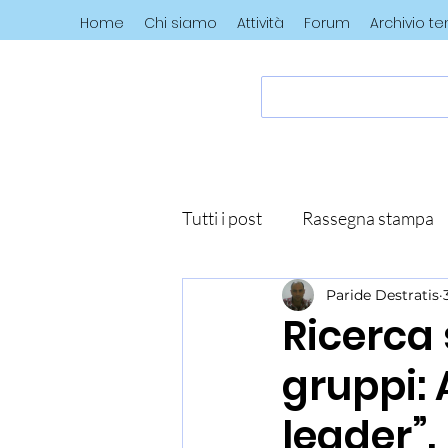
Home
Chi siamo
Attività
Forum
Archivio t
Tutti i post
Rassegna stampa
Paride Destratis
Ricerca 
gruppi: 
leader”.