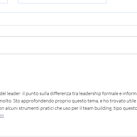
Dossier scaricabile sulla
rete dei difensori dei
culti
 del leader: il punto sulla differenza tra leadership formale e inform
e molto. Sto approfondendo proprio questo tema, e ho trovato utile 
on alcuni strumenti pratici che uso per il team building, tipo questo
om