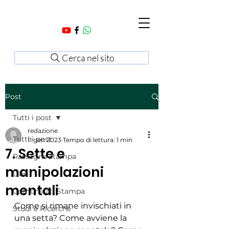
Cerca nel sito
Post
Tutti i post
redazione
Tutti i post
11 gen 2023
Tempo di lettura: 1 min
7. Sette e
Rassegna stampa
manipolazioni
Libri
mentali
Comunicati Stampa
Come si rimane invischiati in 
Studi e Ricerche
una setta? Come avviene la 