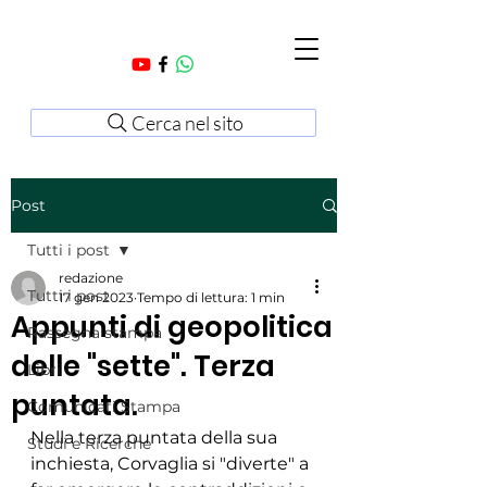
Cerca nel sito
Post
Tutti i post
redazione
Tutti i post
17 gen 2023
Tempo di lettura: 1 min
Appunti di geopolitica
Rassegna stampa
delle "sette". Terza
Libri
puntata.
Comunicati Stampa
Nella terza puntata della sua 
Studi e Ricerche
inchiesta, Corvaglia si "diverte" a 