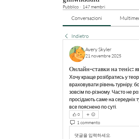
Pubblico
·
147 membri
Conversazioni
Multime
Indietro
Avery Skyler
21 novembre 2025
Онлайн-ставки на теніс: я
Хочу краще розібратись у теорії
враховувати рівень турніру, бо 
зовсім по-різному. Часто не ро
просідають саме на середніх т
все пояснено по суті.
0
1 commento
댓글을 입력하세요.