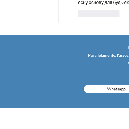
ясну основу для будь-як
좋아요
답글
Parallelamente, l'assoc
Whatsapp