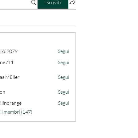
Iscriviti
ix62079
Segui
079
ine711
Segui
11
as Müller
Segui
son
Segui
ilinorange
Segui
range
i i membri (147)