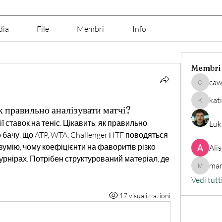
dia
File
Membri
Info
Membri
caw
cawix62
kat
katine7
к правильно аналізувати матчі?
 ставок на теніс. Цікавить, як правильно 
Luk
бачу, що ATP, WTA, Challenger і ITF поводяться 
зумію, чому коефіцієнти на фаворитів різко 
Ali
урнірах. Потрібен структурований матеріал, де 
mar
marilino
Vedi tutt
17 visualizzazioni