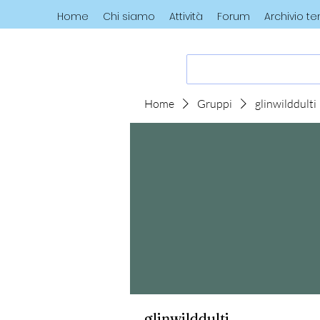
Home
Chi siamo
Attività
Forum
Archivio t
Home
Gruppi
glinwilddulti
glinwilddulti