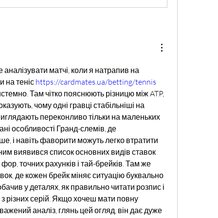
 аналізувати матчі, коли я натрапив на 
и на теніс 
https://cardmates.ua/betting/tennis
темно. Там чітко пояснюють різницю між ATP, 
оказують, чому одні гравці стабільніші на 
 виглядають переконливо тільки на маленьких 
ані особливості Гранд-слемів, де 
е, і навіть фаворити можуть легко втратити 
ним виявився список основних видів ставок 
 фор, точних рахунків і тай-брейків. Там же 
авок, де кожен брейк міняє ситуацію буквально 
бачив у деталях, як правильно читати розпис і 
 з різних серій. Якщо хочеш мати повну 
важений аналіз, глянь цей огляд, він дає дуже 