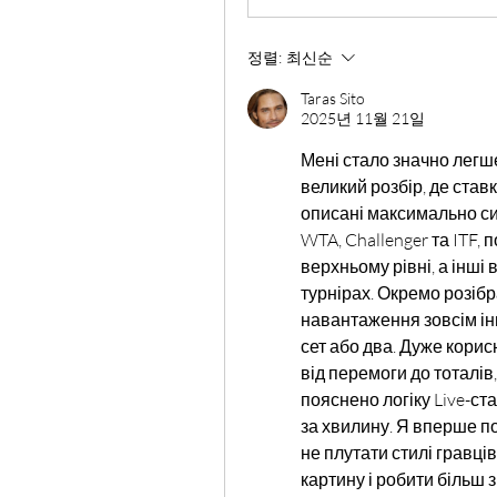
정렬:
최신순
Taras Sito
2025년 11월 21일
Мені стало значно легше
великий розбір, де ставк
описані максимально сис
WTA, Challenger та ITF, п
верхньому рівні, а інші
турнірах. Окремо розібр
навантаження зовсім інш
сет або два. Дуже корис
від перемоги до тоталів,
пояснено логіку Live-ст
за хвилину. Я вперше по
не плутати стилі гравців
картину і робити більш з