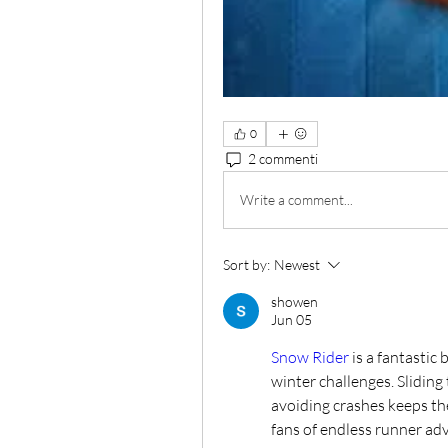
0
2 commenti
Write a comment...
Sort by:
Newest
showen
Jun 05
Snow Rider
 is a fantasti
winter challenges. Sliding
avoiding crashes keeps the
fans of endless runner ad