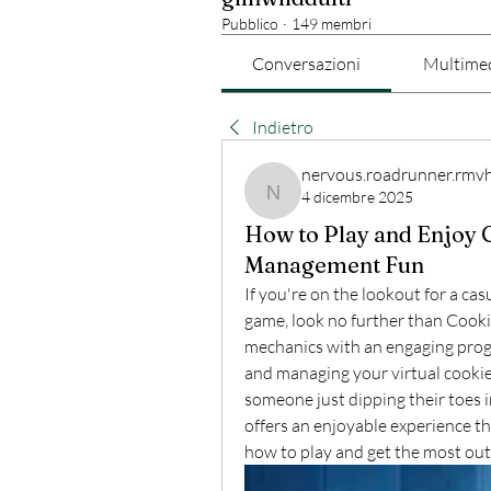
Pubblico
·
149 membri
Conversazioni
Multime
Indietro
nervous.roadrunner.rmv
4 dicembre 2025
nervous.roadrunner.rmvh
How to Play and Enjoy C
Management Fun
If you're on the lookout for a ca
game, look no further than Cookie 
mechanics with an engaging progr
and managing your virtual cooki
someone just dipping their toes i
offers an enjoyable experience tha
how to play and get the most out 