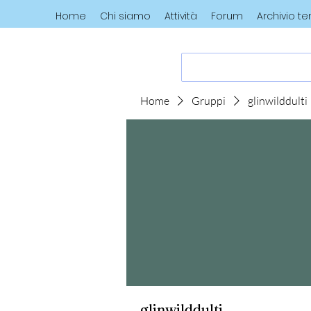
Home
Chi siamo
Attività
Forum
Archivio t
Home
Gruppi
glinwilddulti
glinwilddulti