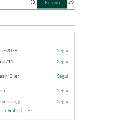
Iscriviti
ix62079
Segui
079
ine711
Segui
11
as Müller
Segui
son
Segui
ilinorange
Segui
range
i i membri (149)