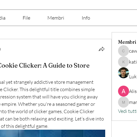
dia
File
Membri
Info
Membri
h
caw
cawix62
kat
ookie Clicker: A Guide to Store
katine7
Luk
sual yet strangely addictive store management 
Clicker. This delightful title combines simple 
Ali
ession system that will have you clicking away 
mar
e empire. Whether you're a seasoned gamer or 
marilino
Vedi tutt
nto the world of clicker games, Cookie Clicker 
t can be both relaxing and exciting. Let’s dive into 
of this delightful game.