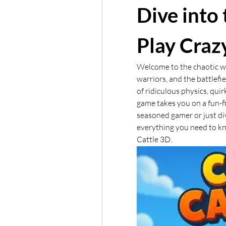
Dive into 
Play Craz
Welcome to the chaotic wo
warriors, and the battlefi
of ridiculous physics, quir
game takes you on a fun-fi
seasoned gamer or just div
everything you need to kn
Cattle 3D.