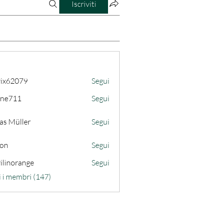
Iscriviti
ix62079
Segui
079
ine711
Segui
11
as Müller
Segui
son
Segui
ilinorange
Segui
range
i i membri (147)