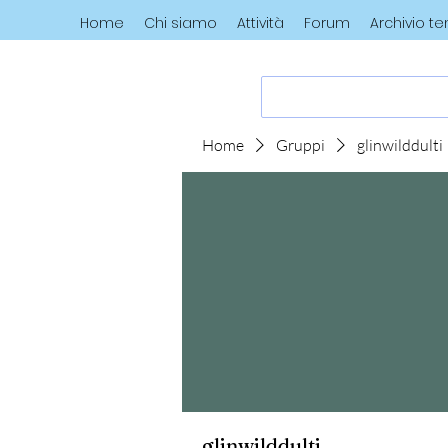
Home
Chi siamo
Attività
Forum
Archivio t
Home
Gruppi
glinwilddulti
glinwilddulti