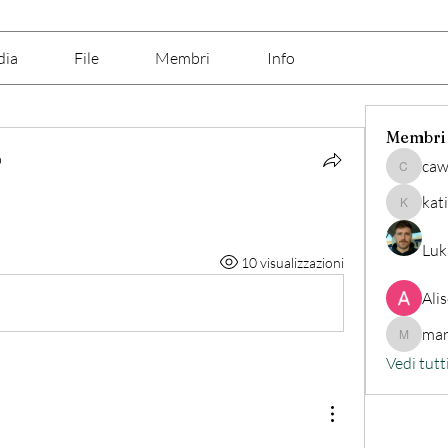
dia
File
Membri
Info
Membri
b
caw
cawix62
kat
katine7
Luk
10 visualizzazioni
Ali
mar
marilino
Vedi tutt