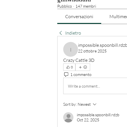
Pubblico
·
147 membri
Conversazioni
Multime
Indietro
impossible.spoonbill.rdz
22 ottobre 2025
impossible.spoonbill.rdzb
Crazy Cattle 3D
0
1 commento
Write a comment...
Sort by:
Newest
impossible.spoonbill.rdzb
Oct 22, 2025