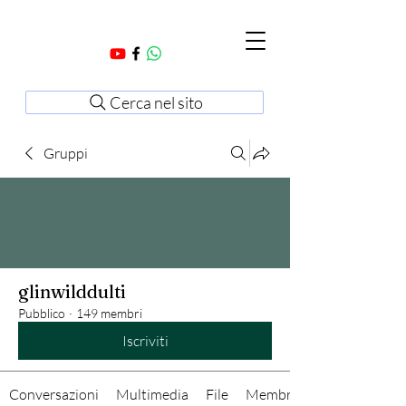
Cerca nel sito
Gruppi
glinwilddulti
Pubblico
·
149 membri
Iscriviti
Conversazioni
Multimedia
File
Membri