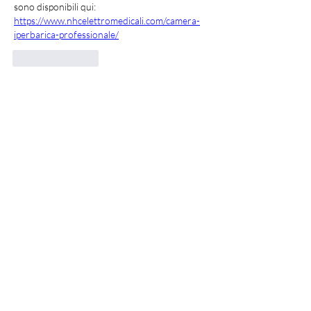
sono disponibili qui: 
https://www.nhcelettromedicali.com/camera-
iperbarica-professionale/
Like
Reply
Info
Benvenuto/a nel gruppo! Puoi
connetterti ad altri iscritti,
...
Continua a Leggere
Membri
cawix62079
Segui
cawix62079
katine711
Segui
katine711
Lukas Müller
Segui
Alison
Segui