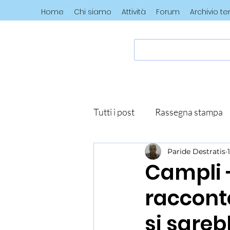
Home
Chi siamo
Attività
Forum
Archivio t
Tutti i post
Rassegna stampa
Paride Destratis
Campli -
racconto
si sareb