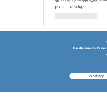
students in different ways. It 
personal development.
Mi piace
Rispondi
Parallelamente, l'assoc
Whatsapp