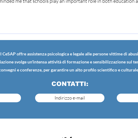
reminded me that schools play an important role in both education 
Il CeSAP offre assistenza psicologica e legale alle persone vittime di abusi
iazione svolge un'intensa attività di formazione e sensibilizzazione sul t
convegni e conferenze, per garantire un alto profilo scientifico e culturale
CONTATTI:
Indirizzo e-mail