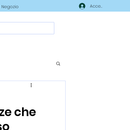
Accedi
Negozio
nze che
so