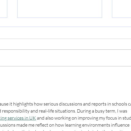
A "Fuori dal Coro" si parla
"Mi 
di Umani in Divenire
app
fen
ause it highlights how serious discussions and reports in schools c
sponsibility and real-life situations. During a busy term, I was 
ing services in UK
 and also working on improving my focus in studi
cussions made me reflect on how learning environments influence 