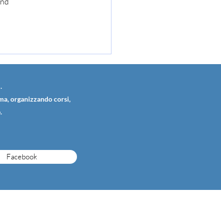
and 
.
ema, organizzando corsi,
.
Facebook