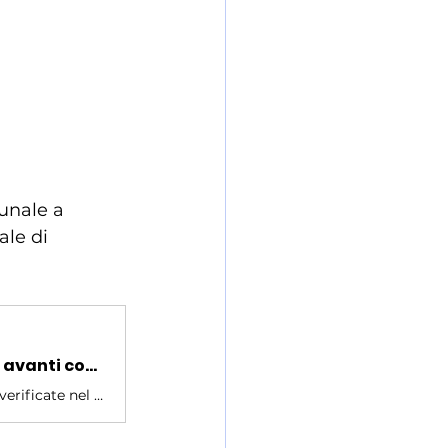
bunale a 
ale di 
Presunti abusi nella comunità spirituale di Campli, si va avanti con i testi dell'accusa
Continua in aula il racconto sulle presunte violenze che si sarebbero verificate nel corso degli anni