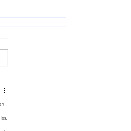
manda Rai Tre"
rofondimento sul
omeno settario
an 
es, 