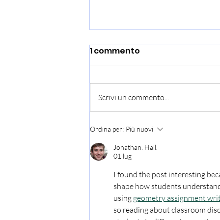
1 commento
Scrivi un commento...
Un reportage sulle Bestie
Ordina per:
Più nuovi
di Novara nel
Jonathan. Hall.
programma FarWest
01 lug
I found the post interesting bec
shape how students understand re
using 
geometry assignment writ
so reading about classroom dis