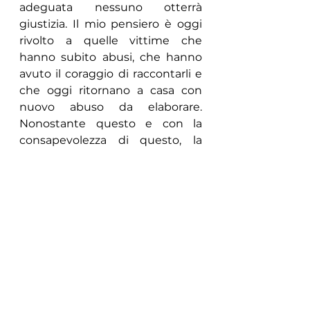
adeguata nessuno otterrà 
giustizia. Il mio pensiero è oggi 
rivolto a quelle vittime che 
hanno subito abusi, che hanno 
avuto il coraggio di raccontarli e 
che oggi ritornano a casa con 
nuovo abuso da elaborare. 
Nonostante questo e con la 
consapevolezza di questo, la 
nostra associazione continuerà a 
combattere affinchè anche 
questi diritti possano essere 
rispettati, chiedendo a più voce 
una legge a riguardo”.