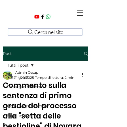
Cerca nel sito
Post
Tutti i post
Admin Cesap
Tutti i post
11 gen 2025
Tempo di lettura: 2 min
Commento sulla
Rassegna stampa
sentenza di primo
Libri
grado del processo
Comunicati Stampa
alla "setta delle
Studi e Ricerche
bestioline" di Novara