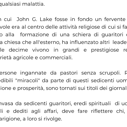
qualsiasi malattia. 
 cui  John G. Lake fosse in fondo un fervente 
le era al centro delle attività religiose di cui si fa
to alla  formazione di una schiera di guaritori d
ua chiesa che all'esterno, ha influenzato altri  leade
lle decime vivono in grandi e prestigiose re
rietà agricole e commerciali.
rsone ingannate da pastori senza scrupoli. 
dibili "miracoli" da parte di questi sedicenti uom
one e prosperità, sono tornati sui titoli dei giornali
vasa da sedicenti guaritori, eredi spirituali  di uom
li e dediti agli affari, deve fare riflettere chi,
arigione, a loro si rivolge.