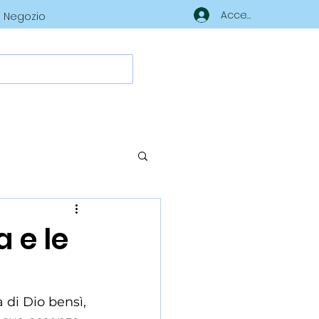
Accedi
Negozio
a e le
di Dio bensì, 