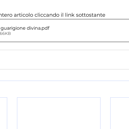
intero articolo cliccando il link sottostante
a guarigione divina
.pdf
366KB