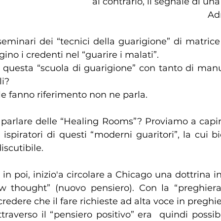
al contrario, il segnale di un
Ad
seminari dei “tecnici della guarigione” di matrice
no i credenti nel “guarire i malati”.
 questa “scuola di guarigione” con tanto di manu
i? 
le fanno riferimento non ne parla.
 parlare delle “Healing Rooms”? Proviamo a capir
ispiratori di questi “moderni guaritori”, la cui bio
iscutibile.
 in poi, inizio'a circolare a Chicago una dottrina in
ew thought” (nuovo pensiero). Con la “preghiera 
credere che il fare richieste ad alta voce in preghier
traverso il “pensiero positivo” era  quindi possibile