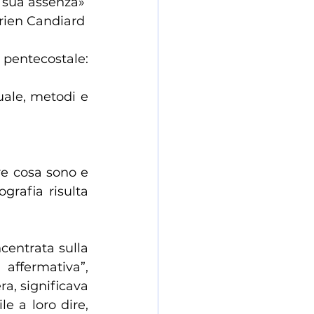
a sua assenza» 
rien Candiard 
 pentecostale: 
ale, metodi e 
e cosa sono e 
grafia risulta 
centrata sulla 
affermativa”, 
a, significava 
 a loro dire,  