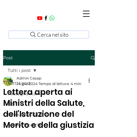
Cerca nel sito
Post
Tutti i post
Admin Cesap
Tutti i post
26 giu 2024
Tempo di lettura: 4 min
Lettera aperta ai
Rassegna stampa
Ministri della Salute,
Libri
dell'Istruzione del
Comunicati Stampa
Merito e della giustizia
Studi e Ricerche