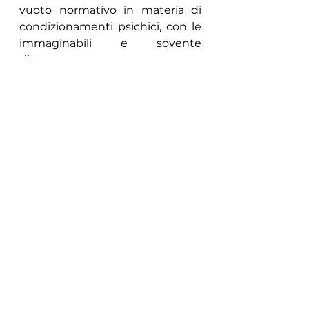
vuoto normativo in materia di 
condizionamenti psichici, con le 
immaginabili e sovente 
disastrose conseguenze.
Le scriventi associazioni che 
operano sul territorio nazionale, 
alcune da oltre 20anni, per 
fornire informazione e offrire 
assistenza ai sopravvissuti di 
contesti abusanti, confidano che 
le SV., vogliano pertanto 
adoperarsi per ogni necessario 
accertamento sull’insidioso 
fenomeno dei gruppi a deriva 
settaria nel nostro paese nonché 
per la specifica vicenda narrata e 
sollecitano, fiduciose, una ferma 
presa di posizione rispetto alla 
incontrollata diffusione di 