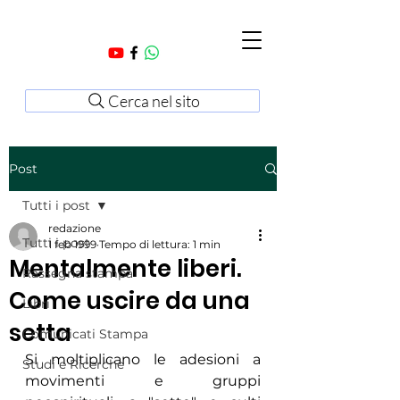
Cerca nel sito
Post
Tutti i post
redazione
Tutti i post
1 feb 1999
Tempo di lettura: 1 min
Mentalmente liberi.
Rassegna stampa
Come uscire da una
Libri
setta
Comunicati Stampa
Si moltiplicano le adesioni a 
Studi e Ricerche
movimenti e gruppi 