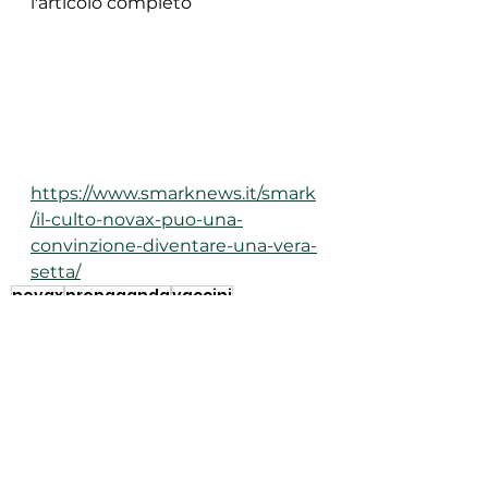
l'articolo completo 
https://www.smarknews.it/smark
/il-culto-novax-puo-una-
convinzione-diventare-una-vera-
setta/
novax
propaganda
vaccini
Mostra tutti
Post recenti