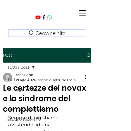
Cerca nel sito
Post
Tutti i post
redazione
Tutti i post
21 ago 2021
Tempo di lettura: 1 min
Le certezze dei novax
Rassegna stampa
e la sindrome del
Libri
complottismo
Comunicati Stampa
Sempre di più stiamo 
Studi e Ricerche
assistendo ad una 