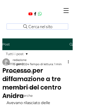
Cerca nel sito
Post
Tutti i post
redazione
Tutti i post
15 gen 2024
Tempo di lettura: 1 min
Processo per
Rassegna stampa
diffamazione a tre
Libri
membri del centro
Comunicati Stampa
Anidra
Studi e Ricerche
Avevano rilasciato delle 